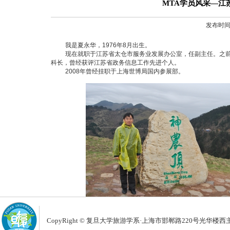
MTA学员风采—江
发布时间
我是夏永华，
1976
年
8
月出生。
现在就职于江苏省太仓市服务业发展办公室，任副主任。之
科长，曾经获评江苏省政务信息工作先进个人。
2008
年曾经挂职于上海世博局国内参展部。
CopyRight © 复旦大学旅游学系
·
上海市邯郸路220号光华楼西主楼