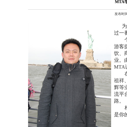
MTA
发布时间
为
过一
游客
饮、
业。
MTA
祖祥
辉等
流平
路。
是你